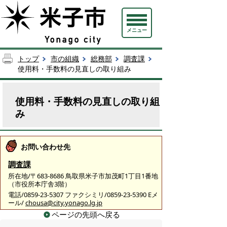
メニュー
トップ
市の組織
総務部
調査課
使用料・手数料の見直しの取り組み
使用料・手数料の見直しの取り組
み
お問い合わせ先
調査課
所在地/〒683-8686 鳥取県米子市加茂町1丁目1番地
（市役所本庁舎3階）
電話/0859-23-5307 ファクシミリ/0859-23-5390 Eメ
ール/
chousa@city.yonago.lg.jp
ページの先頭へ戻る