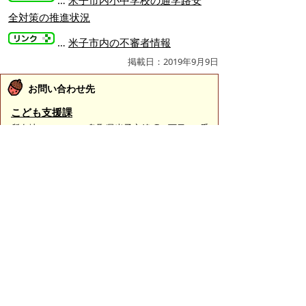
…
米子市内小中学校の通学路安
全対策の推進状況
…
米子市内の不審者情報
掲載日：2019年9月9日
お問い合わせ先
こども支援課
所在地/〒683-0811 鳥取県米子市錦町一丁目139番
地3 （ふれあいの里1階）
子育て支援担当
電話番号/0859-23-5135
保育支援担当
電話番号/0859-23-5177
就学支援担当（教育委員会事務局）
電話番号/0859-23-5434
E-mail/
kodomo-shien@city.yonago.lg.jp
ページの先頭へ戻る
広告