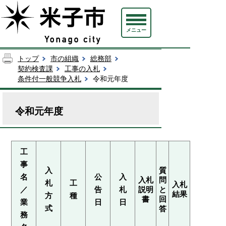
メニュー
トップ
市の組織
総務部
契約検査課
工事の入札
条件付一般競争入札
令和元年度
令和元年度
工
事
入
質
名
公
入
入札
問
札
工
入札
／
告
札
説明
と
結果
方
種
書
回
業
日
日
式
答
務