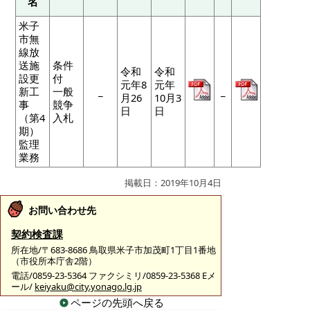
名
米子
市無
線放
送施
条件
令和
令和
設更
付
元年8
元年
新工
一般
_
_
月26
10月3
事
競争
日
日
（第4
入札
期）
監理
業務
掲載日：2019年10月4日
お問い合わせ先
契約検査課
所在地/〒683-8686 鳥取県米子市加茂町1丁目1番地
（市役所本庁舎2階）
電話/0859-23-5364 ファクシミリ/0859-23-5368 Eメ
ール/
keiyaku@city.yonago.lg.jp
ページの先頭へ戻る