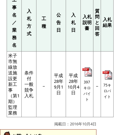
事
入
質
名
公
入
入札
問
札
工
入札
／
告
札
説明
と
結果
方
種
書
回
業
日
日
式
答
務
名
米子
市無
線放
送施
条件
平成
平成
設更
付
28年
28年
397
新工
一般
_
_
75キ
9月1
10月4
キロ
事
競争
ロバ
日
日
バイ
（第1
入札
イト
ト
期）
監理
業務
掲載日：2016年10月4日