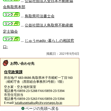
…
公益社団法人全日本不動産協
会鳥取県本部
…
鳥取県司法書士会
…
公益社団法人鳥取県不動産鑑
定士協会
…
じゅうmado -暮らしの相談窓
口-
掲載日：2021年9月6日
お問い合わせ先
住宅政策課
所在地/〒683-8686 鳥取県米子市糀町一丁目160
（糀町庁舎（西部総合事務所3号館）1階）
空き家・空き地対策室
電話番号/0859-23-5288 FAX/0859-23-5394
市営住宅担当
電話番号/0859-23-5263 FAX/0859-23-5394
E-mail/
jutakuseisaku@city.yonago.lg.jp
ページの先頭へ戻る