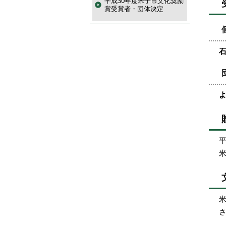
平成30年度米子市文化奨励
賞受賞者・団体決定
石
よ
平
米