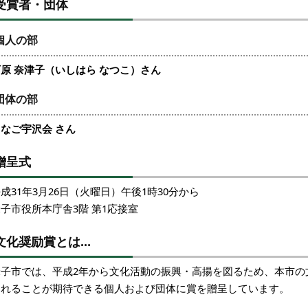
受賞者・団体
個人の部
原 奈津子（いしはら なつこ）さん
団体の部
なご宇沢会 さん
贈呈式
成31年3月26日（火曜日）午後1時30分から
子市役所本庁舎3階 第1応接室
文化奨励賞とは…
米子市では、平成2年から文化活動の振興・高揚を図るため、本市の
されることが期待できる個人および団体に賞を贈呈しています。