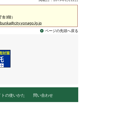
2庁舎3階）
bunka@city.yonago.lg.jp
ページの先頭へ戻る
イトの使いかた
問い合わせ