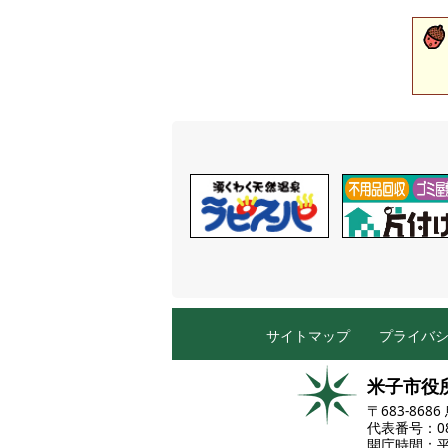
サイトマップ
プライバ
米子市役
〒683-86
代表番号：085
開庁時間：