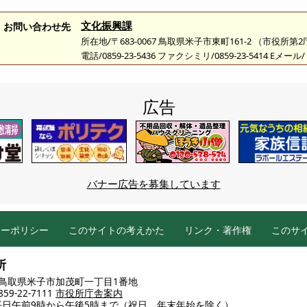
文化振興課
お問い合わせ先
所在地/〒683-0067 鳥取県米子市東町161-2 （市役所第
電話/0859-23-5436 ファクシミリ/0859-23-5414 Eメール/
広告
バナー広告を募集しています
シーポリシー
このサイトの考えかた
リンク・著作権
このサ
所
86 鳥取県米子市加茂町一丁目1番地
9-22-7111
市役所庁舎案内
平日午前9時から午後5時まで
（祝日、年末年始を除く）