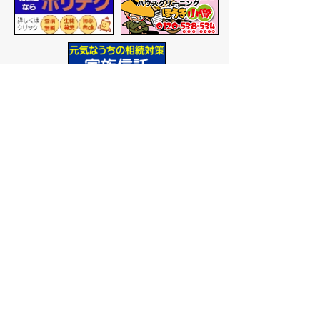
バナー広告を募集しています
サイトマップ
プライバシーポリシー
このサイトの考えかた
リンク・著作権
このサイトの使いかた
問い合わせ
米子市役所
〒683-8686 鳥取県米子市加
茂町一丁目1番地
代表番号：0859-22-7111
市
役所庁舎案内
開庁時間：
平日午前9時から
午後5時まで
（祝日、年末年
始を除く）