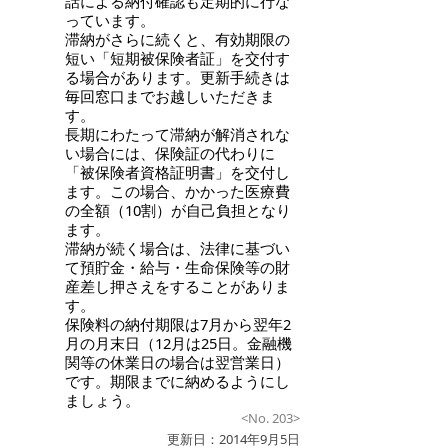
話による納付確認も定期的に行な
っています。
滞納がさらに続くと、有効期限の
短い「短期被保険者証」を交付す
る場合があります。更新手続きは
毎回窓口までお越しいただきま
す。
長期にわたって滞納が解消されな
い場合には、保険証の代わりに
「被保険者資格証明書」を交付し
ます。この場合、かかった医療費
の全額（10割）が自己負担となり
ます。
滞納が続く場合は、法律に基づい
て預貯金・給与・生命保険等の財
産差し押さえをすることがありま
す。
保険料の納付期限は7月から翌年2
月の月末日（12月は25日。金融機
関等の休業日の場合は翌営業日）
です。期限までに納めるようにし
ましょう。
<No. 203>
更新日：2014年9月5日