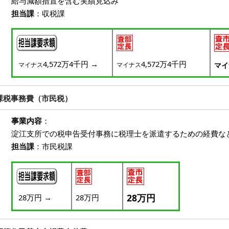
給与減額措置を含む実績見込み
担当課
：収税課
4,572万4千円
→
4,572万4千円
マイナス
マイナス
マイ
課税事務費（市民税）
事業内容
：
淀江支所での税申告受付事務に税理士を派遣するための経費な
担当課
：市民税課
28万円
28万円
→
28万円