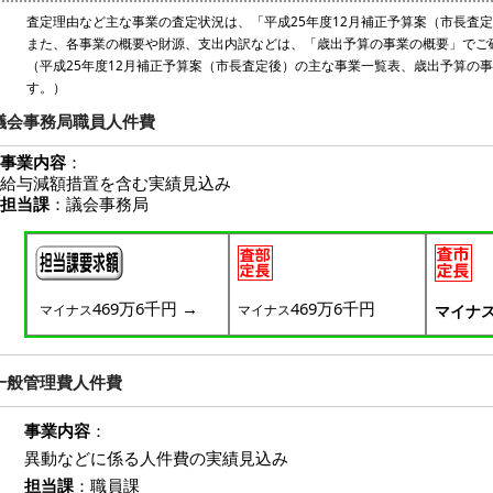
査定理由など主な事業の査定状況は、「平成25年度12月補正予算案（市長査
また、各事業の概要や財源、支出内訳などは、「歳出予算の事業の概要」でご
（平成25年度12月補正予算案（市長査定後）の主な事業一覧表、歳出予算の
す。）
議会事務局職員人件費
事業内容
：
給与減額措置を含む実績見込み
担当課
：議会事務局
469万6千円
→
469万6千円
マイナス
マイナス
マイナ
一般管理費人件費
事業内容
：
異動などに係る人件費の実績見込み
担当課
：職員課