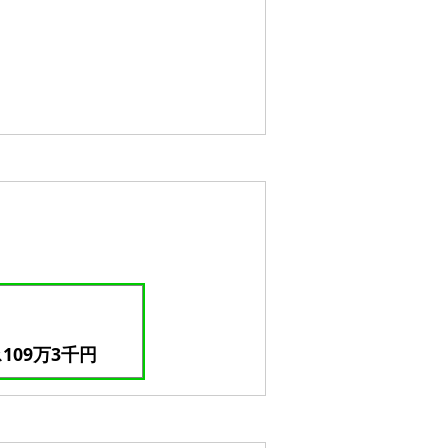
109万3千円
ス