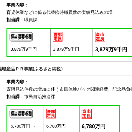
事業内容
：
育児休業などに係る代替臨時職員数の実績見込みの増
担当課
：職員課
3,879万9千円
3,879万9千円
→
3,879万9千円
地域産品ＰＲ事業(ふるさと納税）
事業内容
：
寄附見込件数の増加に伴う市民体験パック関連経費、記念品負
担当課
：市民自治推進課
6,780万円
6,780万円
→
6,780万円