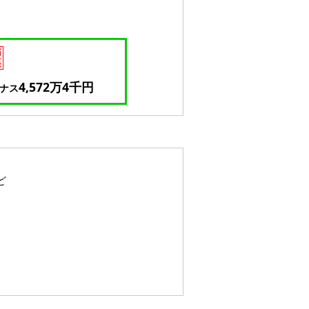
4,572万4千円
ナス
ど