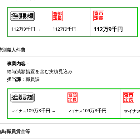
112万9千円
112万9千円
→
112万9千円
特別職人件費
事業内容
：
給与減額措置を含む実績見込み
担当課
：職員課
109万3千円
→
109万3千円
マイナス
マイナス
マイナ
臨時職員賃金等