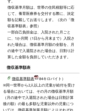
す。
徴収基準月額は、世帯の住民税額等に応
じて、養育医療券を交付する際に、決定
額を記載してお送りします。（次の「徴
収基準額表」参照）
一部自己負担金は、入院された月ごと
に、1か月間（1日から月末まで）入院さ
れた場合は、徴収基準月額の全額を、月
の途中で入退院された場合は、日割り計
算した金額を負担していただきます。
徴収基準額表
徴収基準額
表
84キロバイト）
※同一世帯から2人以上の児童が給付を受け
る場合においては、その月の徴収基準月額
（月の途中で入退院された場合は日割計算
後の額）の最も多額な児童以外の児童につ
いては、徴収基準加算月額によりそれぞれ