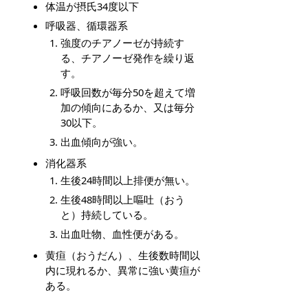
体温が摂氏34度以下
呼吸器、循環器系
強度のチアノーゼが持続す
る、チアノーゼ発作を繰り返
す。
呼吸回数が毎分50を超えて増
加の傾向にあるか、又は毎分
30以下。
出血傾向が強い。
消化器系
生後24時間以上排便が無い。
生後48時間以上嘔吐（おう
と）持続している。
出血吐物、血性便がある。
黄疸（おうだん）、生後数時間以
内に現れるか、異常に強い黄疸が
ある。