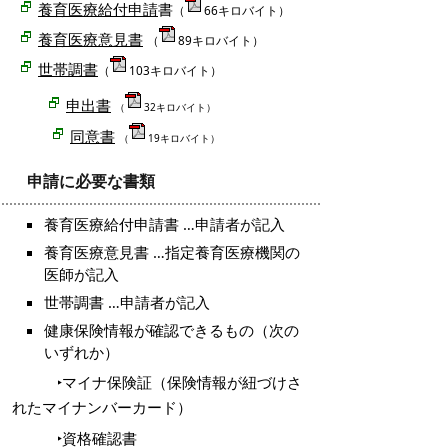
養育医療給付申請
書
（
66キロバイト）
養育医療意見書
（
89キロバイト）
世帯調書
（
103キロバイト）
申出書
（
32キロバイト）
同意書
（
19キロバイト）
申請に必要な書類
養育医療給付申請書 …申請者が記入
養育医療意見書 …指定養育医療機関の
医師が記入
世帯調書 …申請者が記入
健康保険情報が確認できるもの（次の
いずれか）
‣マイナ保険証（保険情報が紐づけさ
れたマイナンバーカード）
‣資格確認書