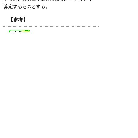
算定するものとする。
【参考】
…
医療費の助成（鳥取県西部
総合事務所福祉保健局）
お問い合わせ・お申し込み先
〒683-8686
米子市加茂町1丁目1番地
米子市役所保険年金課 年金医療担当
電話：0859-23-5123、0859-23-5127
Eメール：
hoken@city.yonago.lg.jp
メールでのお問い合わせの際は、お電話番
号等ご連絡先を添えていただきますようお