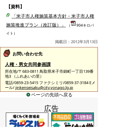
【資料】
「米子市人権施策基本方針・米子市人権
施策推進プラン（改訂版）」
（
904キロバ
イト）
掲載日：2012年3月13日
お問い合わせ先
人権・男女共同参画課
所在地/〒683-0811 鳥取県米子市錦町一丁目139番
地3 （ふれあいの里）
電話/0859-23-5415 ファクシミリ/0859-37-3184 Eメ
ール/
jinkenseisaku@city.yonago.lg.jp
ページの先頭へ戻る
広告