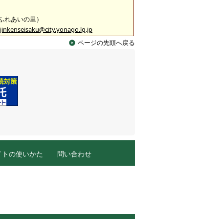
 （ふれあいの里）
jinkenseisaku@city.yonago.lg.jp
ページの先頭へ戻る
イトの使いかた
問い合わせ