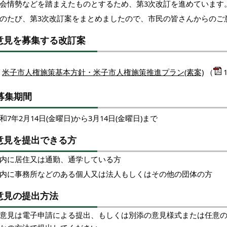
会情勢などを踏まえたものとするため、第3次改訂を進めています
のたび、第3次改訂案をまとめましたので、市民の皆さんからのご
意見を募集する改訂案
米子市人権施策基本方針・米子市人権施策推進プラン(素案)
（
募集期間
和7年2月14日(金曜日)から3月14日(金曜日)まで
意見を提出できる方
内に居住又は通勤、通学している方
内に事務所などのある個人又は法人もしくはその他の団体の方
意見の提出方法
意見は電子申請による提出、もしくは別添の意見様式または任意