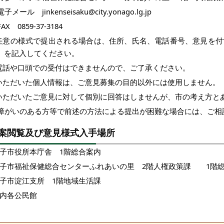
)電子メール jinkenseisaku@city.yonago.lg.jp
)FAX 0859-37-3184
任意の様式で提出される場合は、住所、氏名、電話番号、意見を付
）を記入してください。
電話や口頭での受付はできませんので
、ご了承
ください。
いただいた個人情報は、ご意見募集の目的以外には使用しません。
いただいたご意見に対して個別に回答はしませんが、市の考え方と
 障がいのある方等で前述の方法による提出が困難な場合には、ご相
案閲覧及び意見様式入手場所
子市役所本庁舎 1階総合案内
子市福祉保健総合センターふれあいの里 2階人権政策課 1階
子市淀江支所 1階地域生活課
内各公民館