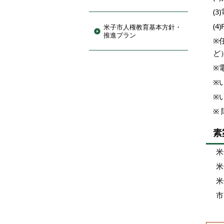
(3
(4
米子市人権教育基本方針・
推進プラン
※
ど
※
※
※
※
素
米
米
米
市