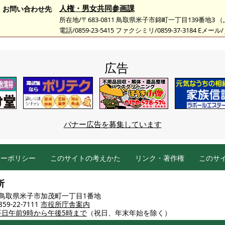
人権・男女共同参画課
お問い合わせ先
所在地/〒683-0811 鳥取県米子市錦町一丁目139番地3
電話/0859-23-5415 ファクシミリ/0859-37-3184 Eメール/
広告
バナー広告を募集しています
シーポリシー
このサイトの考えかた
リンク・著作権
このサ
所
86 鳥取県米子市加茂町一丁目1番地
9-22-7111
市役所庁舎案内
平日午前9時から午後5時まで
（祝日、年末年始を除く）