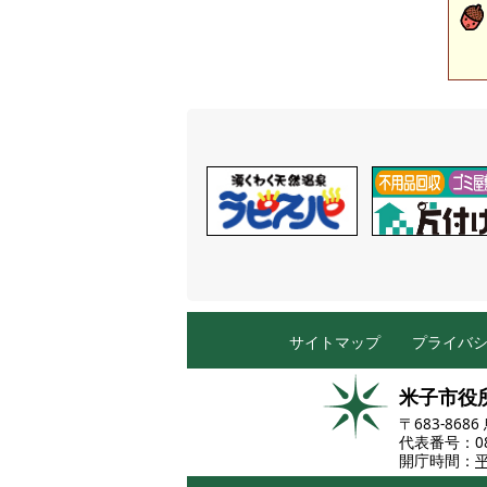
サイトマップ
プライバ
米子市役
〒683-86
代表番号：085
開庁時間：