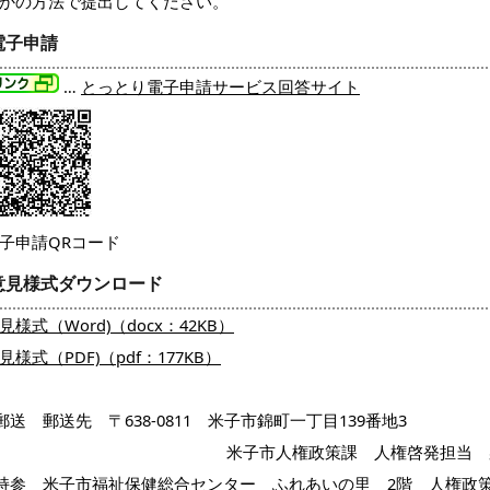
かの方法で提出してください。
電子申請
…
とっとり電子申請サービス回答サイト
子申請QRコード
意見様式ダウンロード
見様式（Word)（docx：42KB）
見様式（PDF)（pdf：177KB）
1)郵送 郵送先 〒638-0811 米子市錦町一丁目139番地3
米子市人権政策課 人権啓発担当 
2)持参 米子市福祉保健総合センター ふれあいの里 2階 人権政