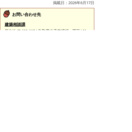
掲載日：2026年6月17日
お問い合わせ先
建築相談課
所在地/〒683-0054 鳥取県米子市糀町一丁目160
（糀町庁舎（西部総合事務所3号館）2階）
建築審査担当
電話番号/0859-23-5236
FAX/0859-23-5394
開発審査担当
電話番号/0859-23-5238
FAX/0859-23-5394
E-mail/
kenchikusoudan@city.yonago.lg.jp
ページの先頭へ戻る
広告