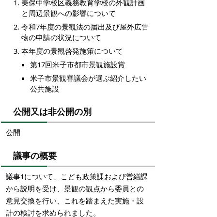
美保中学校区義務教育学校の外観計画
と周辺景観への影響について
令和7年度の景観法の届出及び屋外広告
物の申請の状況について
本年度の景観啓発施策について
第17回米子市都市景観施設賞
米子市景観審議会が選ぶ紹介したい
公共施設
公開又は非公開の別
公開
議事の概要
議事1について、こども政策課および営繕課
から説明を受け、景観の観点から委員との
意見交換を行い、これを踏まえた実施・設
計の検討を求められました。