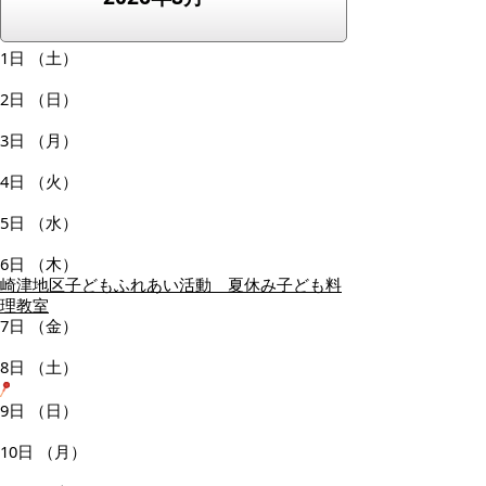
1日
（土）
2日
（日）
3日
（月）
4日
（火）
5日
（水）
6日
（木）
崎津地区子どもふれあい活動 夏休み子ども料
理教室
7日
（金）
8日
（土）
9日
（日）
10日
（月）