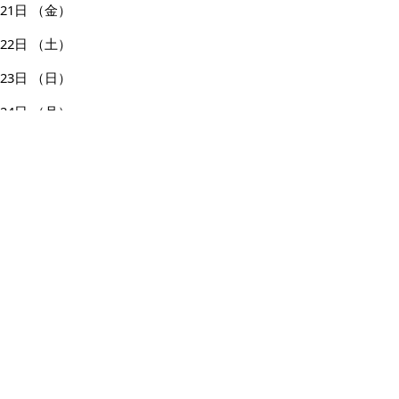
21日
（金）
22日
（土）
23日
（日）
24日
（月）
25日
（火）
26日
（水）
27日
（木）
28日
（金）
29日
（土）
30日
（日）
31日
（月）
ページの先頭へ戻る