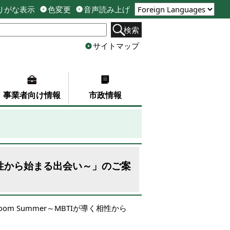
りがな表示
色変更
音声読み上げ
検索
サイトマップ
事業者向け情報
市政情報
導く相性から始まる出会い～」のご案
Bloom Summer～MBTIが導く相性から