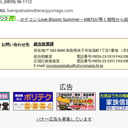
L (0859) 36-1112
AIL
banquetsales@anacpyonago.com
…
ホテコン Love Bloom Summer～MBTIが導く相性
総合政策課
お問い合わせ先
所在地/〒683-8686 鳥取県米子市加茂町1丁目1番地 （
総合戦略室
電話番号/0859-23-5319 FAX/085
広域行政推進室
電話番号/0859-23-5351 FAX/085
E-mail/
sougouseisaku@city.yonago.lg.jp
広告
バナー広告を募集しています