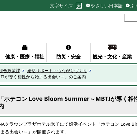
文字サイズ
やさしい日本語
ふ
大
健康・医療・福祉
防災・安全
観光・文化・産業
総合政策課
婚活サポート・つながりづくり
er～MBTIが導く相性から始まる出会い～」のご案内
「ホテコン Love Bloom Summer～MBTIが
内
ANAクラウンプラザホテル米子にて婚活イベント「
ホテコン Love 
始まる出会い～
」が開催されます。