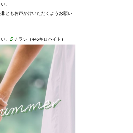
さい。
是非ともお声かけいただくようお願い
さい。
チラシ
（
445キロバイト）