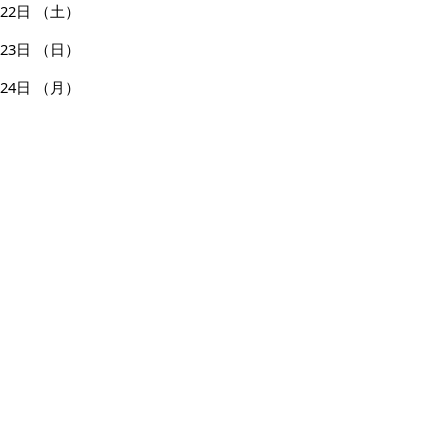
22日
（土）
23日
（日）
24日
（月）
25日
（火）
26日
（水）
27日
（木）
28日
（金）
29日
（土）
30日
（日）
31日
（月）
ページの先頭へ戻る
広告