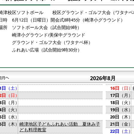
崎津校区ソフトボール 校区グラウンド・ゴルフ大会（ワタナベ
日時 6月12日（日曜日）開会式8時45分（崎津小グラウンド）
場所 ソフトボール大会（試合開始9時）
崎津小グラウンド/美保中グラウンド
グラウンド・ゴルフ大会（ワタナベ杯）
ふれあい広場（試合開始9時30分）
2026年8月
1日
（土）
16日
（日）
2日
（日）
17日
（月）
3日
（月）
18日
（火）
4日
（火）
19日
（水）
5日
（水）
20日
（木）
6日
（木）
崎津地区子どもふれあい活動 夏休み子
21日
（金）
ども料理教室
22日
（土）