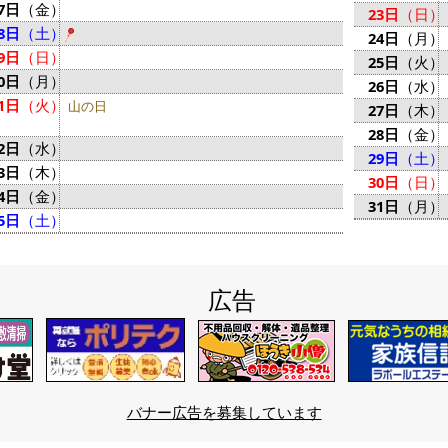
7日
（金）
23日
（日）
8日
（土）
24日
（月）
9日
（日）
25日
（火）
0日
（月）
26日
（水）
1日
（火）
山の日
27日
（木）
28日
（金）
2日
（水）
29日
（土）
3日
（木）
30日
（日）
4日
（金）
31日
（月）
5日
（土）
広告
バナー広告を募集しています