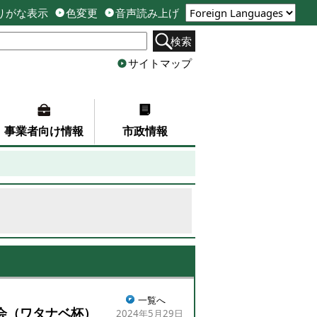
りがな表示
色変更
音声読み上げ
検索
サイトマップ
事業者向け情報
市政情報
一覧へ
会（ワタナベ杯）
2024年5月29日