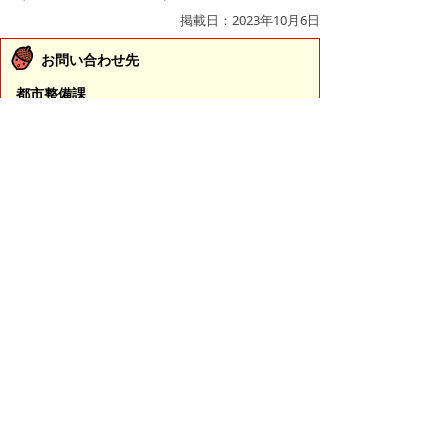
掲載日：2023年10月6日
お問い合わせ先
都市整備課
所在地/〒683-0054 鳥取県米子市糀町一丁目160
（糀町庁舎（西部総合事務所3号館）2階）
公園担当
電話番号/0859-23-5247
河川担当
電話番号/0859-23-5298
米子駅周辺整備推進室
電話番号/0859-23-5200
E-mail/
toshiseibi@city.yonago.lg.jp
ページの先頭へ戻る
広告