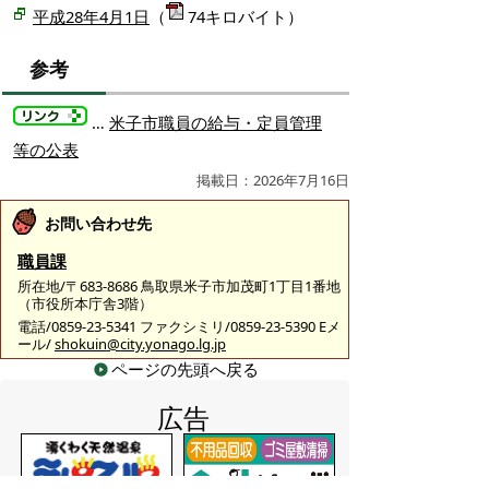
平成28年4月1日
（
74キロバイト）
参考
…
米子市職員の給与・定員管理
等の公表
掲載日：2026年7月16日
お問い合わせ先
職員課
所在地/〒683-8686 鳥取県米子市加茂町1丁目1番地
（市役所本庁舎3階）
電話/0859-23-5341 ファクシミリ/0859-23-5390 Eメ
ール/
shokuin@city.yonago.lg.jp
ページの先頭へ戻る
広告