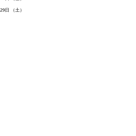
29日
（土）
30日
（日）
31日
（月）
ページの先頭へ戻る
広告
バナー広告を募集しています