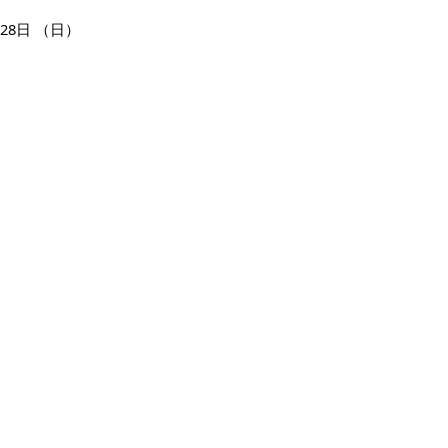
28日
（日）
29日
（月）
30日
（火）
ページの先頭へ戻る
広告
バナー広告を募集しています