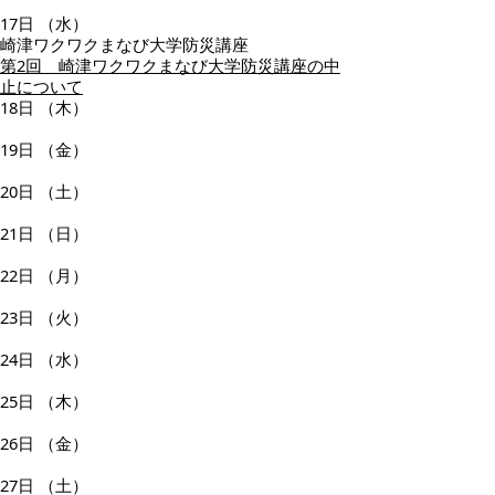
17日
（水）
崎津ワクワクまなび大学防災講座
第2回 崎津ワクワクまなび大学防災講座の中
止について
18日
（木）
19日
（金）
20日
（土）
21日
（日）
22日
（月）
23日
（火）
24日
（水）
25日
（木）
26日
（金）
27日
（土）