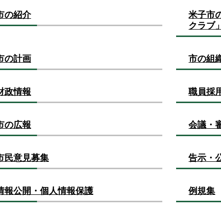
市の紹介
米子市
クラブ
市の計画
市の組
財政情報
職員採
市の広報
会議・
市民意見募集
告示・
情報公開・個人情報保護
例規集