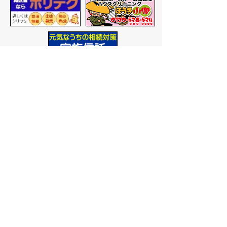
バナー広告を募集しています
サイトマップ
プライバシーポリシー
このサイトの考えかた
リンク・著作権
このサイトの使いかた
問い合わせ
米子市役所
〒683-8686 鳥取県米子市加
茂町一丁目1番地
代表番号：0859-22-7111
市
役所庁舎案内
開庁時間：
平日午前9時から
午後5時まで
（祝日、年末年
始を除く）