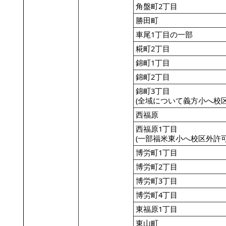
角盤町2丁目
勝田町
車尾1丁目の一部
糀町2丁目
錦町1丁目
錦町2丁目
錦町3丁目
(全域について義方小へ校区
西福原
西福原1丁目
(一部福米東小へ校区外許可
博労町1丁目
博労町2丁目
博労町3丁目
博労町4丁目
東福原1丁目
東山町