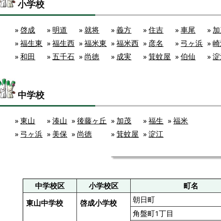
小学校
»
啓成
»
明道
»
就将
»
義方
»
住吉
»
車尾
»
加
»
福生東
»
福生西
»
福米東
»
福米西
»
彦名
»
弓ヶ浜
»
崎
»
和田
»
五千石
»
尚徳
»
成実
»
箕蚊屋
»
伯仙
»
淀
中学校
»
東山
»
湊山
»
後藤ヶ丘
»
加茂
»
福生
»
福米
»
弓ヶ浜
»
美保
»
尚徳
»
箕蚊屋
»
淀江
中学校区
小学校区
町名
朝日町
東山中学校
啓成小学校
角盤町1丁目