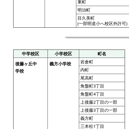
東町
明治町
目久美町
(一部明道小へ校区外許可)
中学校区
小学校区
町名
岩倉町
後藤ヶ丘中
義方小学校
内町
学校
尾高町
角盤町3丁目
角盤町4丁目
上後藤2丁目の一部
上後藤3丁目の一部
義方町
三本松1丁目