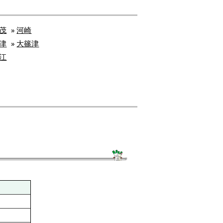
茂
»
河崎
津
»
大篠津
江