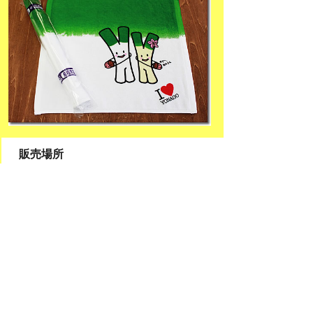
販売場所
…
d-magic
鳥取県西伯郡南部町馬佐良425 バサリーヒ
ルズ
電話・ファクシミリ：（0859）57-7737
Eメール：
shop@d-magic.jp
掲載日：2018年3月14日