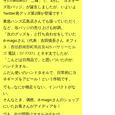
そのTwitterの「ご縁」で、3月に「ヨネギー
ズ缶バッジ」が誕生しましたが、いよいよ
Twitter発グッズ第2弾が登場です！
東急ハンズ広島店さんでも扱っていただく
など、缶バッジの売り上げも好調。
「次のグッズを」と打ち合わせをしていた
d-magicさん（代表：吉田慎吾さん オフィ
ス：
西伯郡南部町馬佐良425 バサリーヒル
ズ
電話：
57-7737
）とネギ太でしたが、
「こんどは日用品で」と思いついたのが、
ハンドタオル。
ふだん使いのハンドタオルで、日常的にヨ
ネギーズをアピール！という作戦です。
でも…なにか物足りない。インパクトがな
い。
そんなとき、偶然、d-magicさんのショップ
にいたお客さんがアイディアを！
でも…次の問題はタオルそのもの。