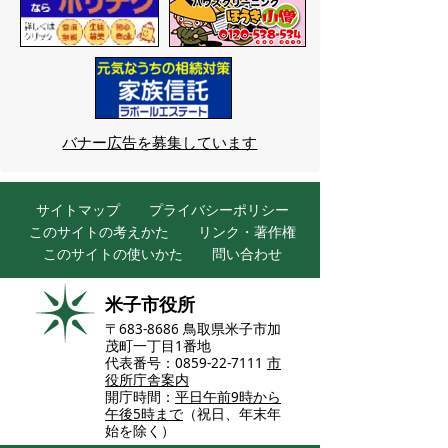
バナー広告を募集しています
サイトマップ
プライバシーポリシー
このサイトの考えかた
リンク・著作権
このサイトの使いかた
問い合わせ
米子市役所
〒683-8686 鳥取県米子市加
茂町一丁目1番地
代表番号：0859-22-7111
市
役所庁舎案内
開庁時間：
平日午前9時から
午後5時まで
（祝日、年末年
始を除く）