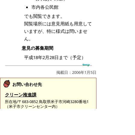
市内各公民館
でも閲覧できます。
閲覧場所には意見用紙も用意して
いますが、特に様式は問いませ
ん。
意見の募集期間
平成18年2月28日まで（予定）
掲載日：2006年1月5日
お問い合わせ先
クリーン推進課
所在地/〒683-0852 鳥取県米子市河崎3280番地1
（米子市クリーンセンター内）
電話/0859-30-0270 ファクシミリ/0859-30-0271 Eメ
ール/
clean@city.yonago.lg.jp
ページの先頭へ戻る