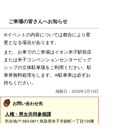
ご来場の皆さんへお知らせ
※イベントの内容については都合により変
更となる場合があります。
また、お車でのご来場はイオン米子駅前店
または米子コンベンションセンタービッグ
シップの立体駐車場をご利用ください。駐
車券無料処理をします。※駐車券は必ずお
持ちください。
掲載日：2026年2月10日
お問い合わせ先
人権・男女共同参画課
所在地/〒683-0811 鳥取県米子市錦町一丁目139番
地3 （ふれあいの里）
電話/0859-23-5415 ファクシミリ/0859-37-3184 Eメ
ール/
jinkenseisaku@city.yonago.lg.jp