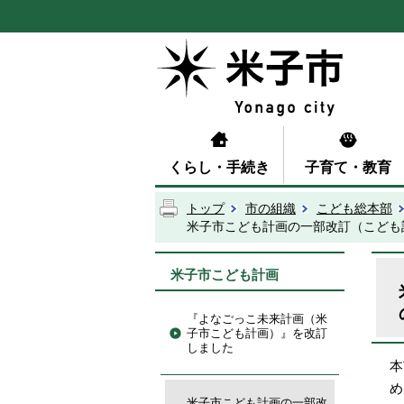
くらし・手続き
子育て・教育
トップ
市の組織
こども総本部
米子市こども計画の一部改訂（こども
米子市こども計画
『よなごっこ未来計画（米
子市こども計画）』を改訂
しました
本
め
米子市こども計画の一部改