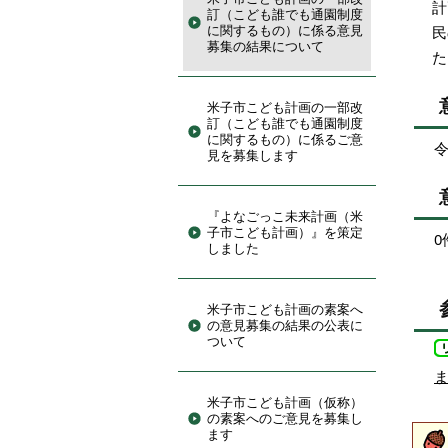
計
訂（こども誰でも通園制度
に関するもの）に係る意見
民
募集の結果について
米子市こども計画の一部改
訂（こども誰でも通園制度
に関するもの）に係るご意
令
見を募集します
『よなごっこ未来計画（米
子市こども計画）』を策定
0
しました
米子市こども計画の素案へ
の意見募集の結果の公表に
ついて
米子市こども計画（仮称）
の素案へのご意見を募集し
ます