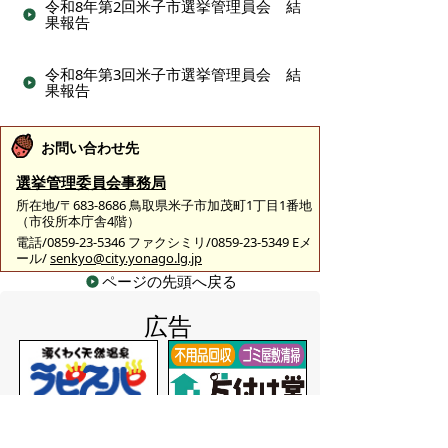
令和8年第2回米子市選挙管理員会 結
果報告
令和8年第3回米子市選挙管理員会 結
果報告
お問い合わせ先
選挙管理委員会事務局
所在地/〒683-8686 鳥取県米子市加茂町1丁目1番地
（市役所本庁舎4階）
電話/0859-23-5346 ファクシミリ/0859-23-5349 Eメ
ール/
senkyo@city.yonago.lg.jp
ページの先頭へ戻る
広告