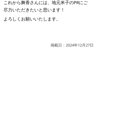
これから舞香さんには、地元米子のPRにご
尽力いただきたいと思います！
よろしくお願いいたします。
掲載日：2024年12月27日
お問い合わせ先
秘書広報課
所在地/〒683-8686 鳥取県米子市加茂町一丁目1番
地 （市役所本庁舎3階）
電話/0859-23-5372 ファクシミリ/0859-23-5395 Eメ
ール/
hisho@city.yonago.lg.jp
ページの先頭へ戻る
広告