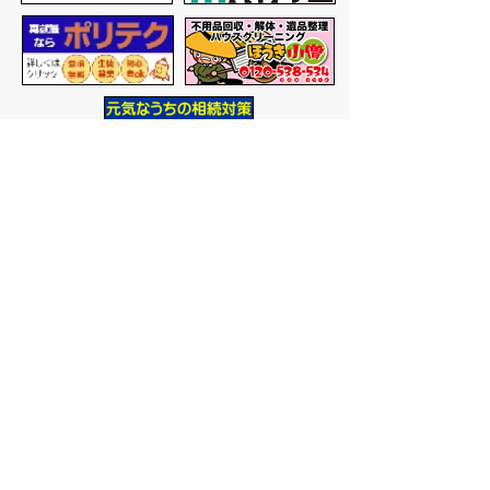
バナー広告を募集しています
サイトマップ
プライバシーポリシー
このサイトの考えかた
リンク・著作権
このサイトの使いかた
問い合わせ
米子市役所
〒683-8686 鳥取県米子市加
茂町一丁目1番地
代表番号：0859-22-7111
市
役所庁舎案内
開庁時間：
平日午前9時から
午後5時まで
（祝日、年末年