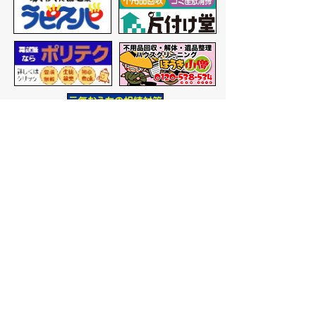
バナー広告を募集しています
サイトマップ
プライバシーポリシー
このサイトの考えかた
リンク・著作権
このサイトの使いかた
問い合わせ
米子市役所
〒683-8686 鳥取県米子市加
茂町一丁目1番地
代表番号：0859-22-7111
市