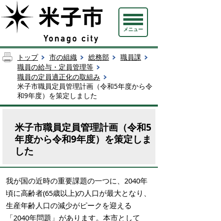
メニュー
トップ
市の組織
総務部
職員課
職員の給与・定員管理等
職員の定員適正化の取組み
米子市職員定員管理計画（令和5年度から令
和9年度）を策定しました
米子市職員定員管理計画（令和5
年度から令和9年度）を策定しま
した
我が国の近時の重要課題の一つに、2040年
頃に高齢者(65歳以上)の人口が最大となり、
生産年齢人口の減少がピークを迎える
「2040年問題」があります。本市として