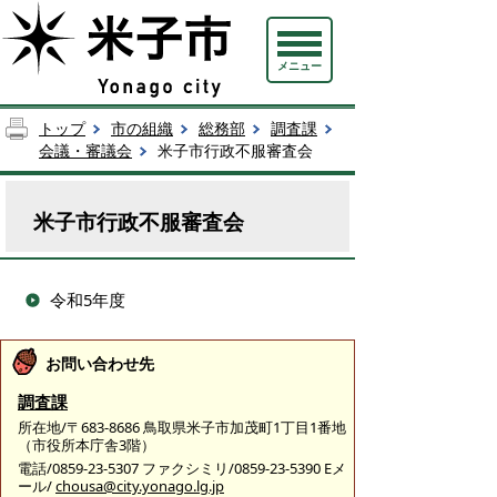
メニュー
トップ
市の組織
総務部
調査課
会議・審議会
米子市行政不服審査会
米子市行政不服審査会
令和5年度
お問い合わせ先
調査課
所在地/〒683-8686 鳥取県米子市加茂町1丁目1番地
（市役所本庁舎3階）
電話/0859-23-5307 ファクシミリ/0859-23-5390 Eメ
ール/
chousa@city.yonago.lg.jp