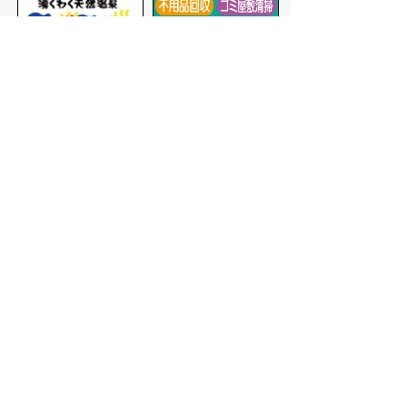
バナー広告を募集しています
サイトマップ
プライバシーポリシー
このサイトの考えかた
リンク・著作権
このサイトの使いかた
問い合わせ
米子市役所
〒683-8686 鳥取県米子市加
茂町一丁目1番地
代表番号：0859-22-7111
市