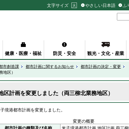
文字サイズ
やさしい日本語
ふ
大
健康・医療・福祉
防災・安全
観光・文化・産業
都市創造課
都市計画に関するお知らせ
都市計画の決定・変更
務地区）
地区計画を変更しました（両三柳北業務地区）
米子境港都市計画を変更しました。
変更の概要
都市計画の種類及び名称
米子境港都市計画 地区計画 両三