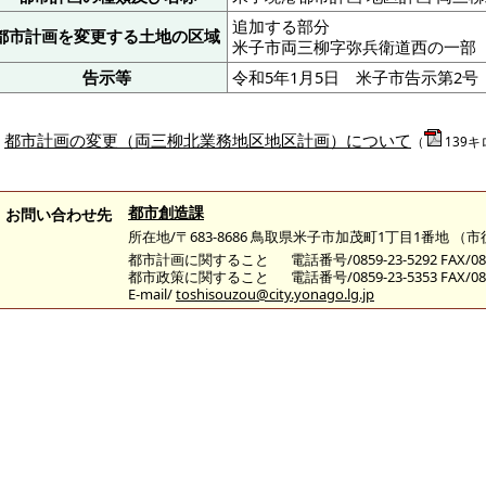
追加する部分
都市計画を変更する土地の区域
米子市両三柳字弥兵衛道西の一部
告示等
令和5年1月5日 米子市告示第2号
都市計画の変更（両三柳北業務地区地区計画）について
（
139
都市創造課
お問い合わせ先
所在地/〒683-8686 鳥取県米子市加茂町1丁目1番地 （
都市計画に関すること
電話番号/0859-23-5292 FAX/085
都市政策に関すること
電話番号/0859-23-5353 FAX/085
E-mail/
toshisouzou@city.yonago.lg.jp