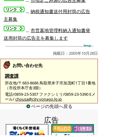
…
市指定ごみ袋の広告主募集
…
納税通知書送付用封筒の広告
主募集
…
市営墓地管理料納入通知書発
送用封筒の広告主を募集します
掲載日：2005年10月28日
お問い合わせ先
調査課
所在地/〒683-8686 鳥取県米子市加茂町1丁目1番地
（市役所本庁舎3階）
電話/0859-23-5307 ファクシミリ/0859-23-5390 Eメ
ール/
chousa@city.yonago.lg.jp
ページの先頭へ戻る
広告