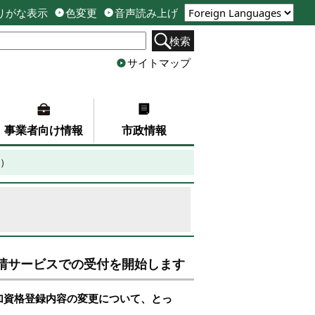
りがな表示
色変更
音声読み上げ
検索
サイトマップ
事業者向け情報
市政情報
）
請サービスでの受付を開始します
加資格登録内容の変更について、とっ