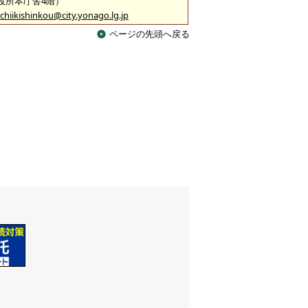
市役所本庁舎4階）
chiikishinkou@city.yonago.lg.jp
ページの先頭へ戻る