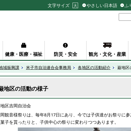
文字サイズ
やさしい日本語
ふ
大
健康・医療・福祉
防災・安全
観光・文化・産業
地域振興課
米子市自治連合会事務局
各地区の活動紹介
巌地区
巌地区の活動の様子
巌地区吉岡自治会
吉岡観音様祭りは、毎年8月17日にあり、今では子供達がお祭りに
駄菓子を貰ったりと、子供中心の祭りに変わりつつあります。