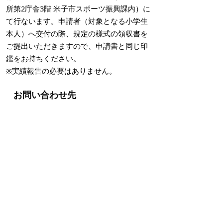
所第2庁舎3階 米子市スポーツ振興課内）に
て行ないます。申請者（対象となる小学生
本人）へ交付の際、規定の様式の領収書を
ご提出いただきますので、申請書と同じ印
鑑をお持ちください。
※実績報告の必要はありません。
お問い合わせ先
米子市スポーツ協会事務局（米子市スポー
ツ振興課内）
〒683-8686
米子市東町161番地2
電話 0859-23-5426
ファクシミリ 0859-23-5414
掲載日：2022年5月20日
お問い合わせ先