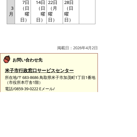
7日
14日
22日
28日
3
（日
（日
（月
（日
月
曜
曜
曜
曜
日）
日）
日）
日）
掲載日：2026年4月2日
お問い合わせ先
米子市行政窓口サービスセンター
所在地/〒683-8686 鳥取県米子市加茂町1丁目1番地
（市役所本庁舎1階）
電話/0859-39-0222 Eメール/
shimin@city.yonago.lg.jp
ページの先頭へ戻る
広告