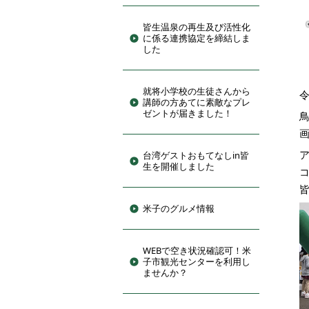
皆生温泉の再生及び活性化
に係る連携協定を締結しま
した
就将小学校の生徒さんから
令
講師の方あてに素敵なプレ
ゼントが届きました！
ア
台湾ゲストおもてなしin皆
生を開催しました
コ
米子のグルメ情報
WEBで空き状況確認可！米
子市観光センターを利用し
ませんか？