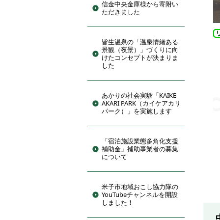
信金中央金庫様から寄附い
ただきました
皆生温泉の「温泉情緒ある
景観（夜景）」づくりに向
けたコンセプトが決まりま
した
あかりの社会実験「KAIKE
AKARI PARK（カイケアカリ
パーク）」を実施します
「宿泊施設業態多角化支援
補助金」補助事業者の募集
について
米子市地域おこし協力隊の
YouTubeチャンネルを開設
しました！