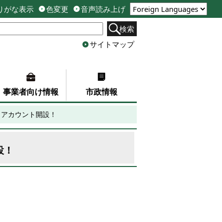
りがな表示
色変更
音声読み上げ
検索
サイトマップ
事業者向け情報
市政情報
k」アカウント開設！
設！