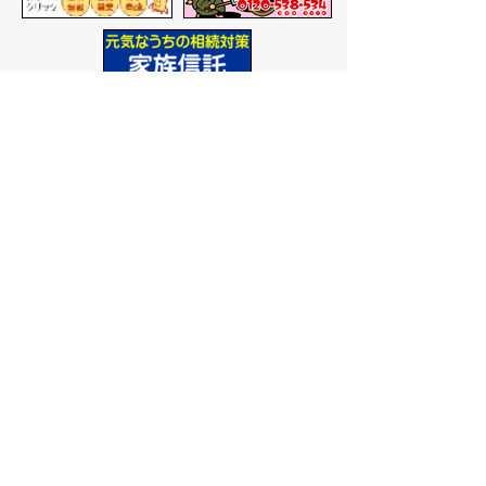
バナー広告を募集しています
サイトマップ
プライバシーポリシー
このサイトの考えかた
リンク・著作権
このサイトの使いかた
問い合わせ
米子市役所
〒683-8686 鳥取県米子市加
茂町一丁目1番地
代表番号：0859-22-7111
市
役所庁舎案内
開庁時間：
平日午前9時から
午後5時まで
（祝日、年末年
始を除く）