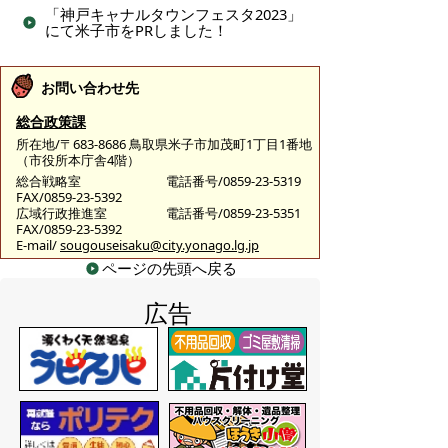
「神戸キャナルタウンフェスタ2023」
にて米子市をPRしました！
お問い合わせ先
総合政策課
所在地/〒683-8686 鳥取県米子市加茂町1丁目1番地
（市役所本庁舎4階）
総合戦略室
電話番号/0859-23-5319
FAX/0859-23-5392
広域行政推進室
電話番号/0859-23-5351
FAX/0859-23-5392
E-mail/
sougouseisaku@city.yonago.lg.jp
ページの先頭へ戻る
広告