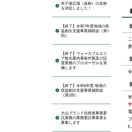
米子港広場（仮称）の名称
を決定しました！
【終了】令和7年度地域の収
益創出支援事業補助金（第1
回）
【終了】ウォーカブルエリ
ア観光案内看板作製及び設
置業務のプロポーザルを実
施します
令
【終了】令和6年度 地域の
収益創出支援事業補助金
（第2回）
電
大山ブランド化推進事業委
託業務の業務委託事業者を
フ
募集します
E