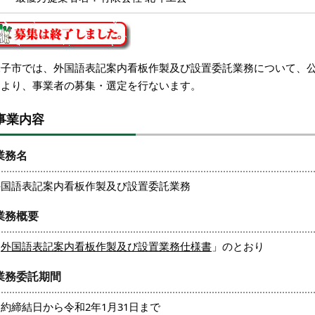
米子市では、外国語表記案内看板作製及び設置委託業務について、
により、事業者の募集・選定を行ないます。
事業内容
業務名
外国語表記案内看板作製及び設置委託業務
業務概要
「
外国語表記案内看板作製及び設置業務仕様書
」のとおり
業務委託期間
約締結日から令和2年1月31日まで