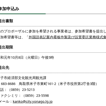
参加申込み
提出書類
このプロポーザルに参加を希望される事業者は、参加希望書を提出
参加希望書等は、「
外国語表記案内看板作製及び設置委託業務様式
提出期限
和元年10月8日（火曜日）午後5時
提出先
米子市経済部文化観光局観光課
683-8686 鳥取県米子市東町161-2（米子市役所第2庁舎3階）
話：（0859）23-5213
ァクシミリ：（0859）23-5598
メール：
kanko@city.yonago.lg.jp