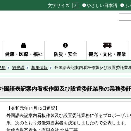
文字サイズ
やさしい日本語
ふ
大
健康・医療・福祉
防災・安全
観光・文化・産業
光局
観光課
募集情報
外国語表記案内看板作製及び設置委託業
外国語表記案内看板作製及び設置委託業務の業務委
【令和元年11月15日追記】
外国語表記案内看板作製及び設置委託業務に係るプロポーザル
果、次のとおり最優秀提案者を決定しましたので公表します。
最優秀提案者名：有限会社 北斗工芸