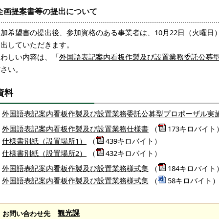
企画提案書等の提出について
参加希望書の提出後、参加資格のある事業者は、10月22日（火曜日
提出していただきます。
くわしい内容は、「
外国語表記案内看板作製及び設置業務委託公募
ださい。
資料
外国語表記案内看板作製及び設置業務委託公募型プロポーザル実
外国語表記案内看板作製及び設置業務仕様書
（
173キロバイト
仕様書別紙（設置場所1）
（
439キロバイト）
仕様書別紙（設置場所2）
（
432キロバイト）
外国語表記案内看板作製及び設置業務様式集
（
184キロバイト
外国語表記案内看板作製及び設置業務様式集
（
58キロバイト
観光課
お問い合わせ先