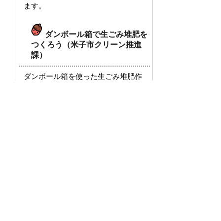
ます。
ダンボール箱で生ごみ堆肥を
つくろう（米子市クリーン推進
課）
ダンボール箱を使った生ごみ堆肥作
り。会場で「ダンボール堆肥入門セ
ット」を合計20セット無料配布しま
す。（配布方法は会場でご案内しま
す。）
…ほか、13ブース出展予定！
掲載日：2019年8月9日
お問い合わせ先
環境政策課
所在地/〒683-0852 鳥取県米子市河崎3280番地1
（米子市クリーンセンター内）