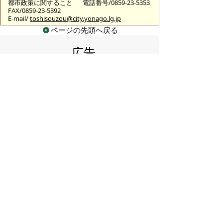
都市政策に関すること
電話番号/0859-23-5353
FAX/0859-23-5392
E-mail/
toshisouzou@city.yonago.lg.jp
ページの先頭へ戻る
広告
バナー広告を募集しています
サイトマップ
プライバシーポリシー
このサイトの考えかた
リンク・著作権