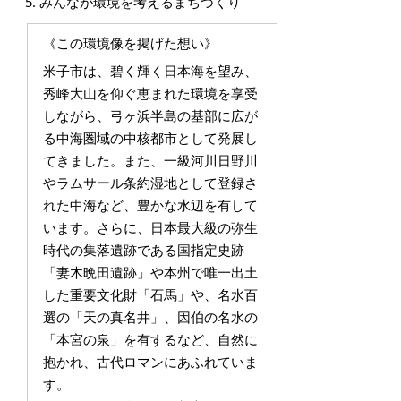
みんなが環境を考えるまちづくり
《この環境像を掲げた想い》
米子市は、碧く輝く日本海を望み、
秀峰大山を仰ぐ恵まれた環境を享受
しながら、弓ヶ浜半島の基部に広が
る中海圏域の中核都市として発展し
てきました。また、一級河川日野川
やラムサール条約湿地として登録さ
れた中海など、豊かな水辺を有して
います。さらに、日本最大級の弥生
時代の集落遺跡である国指定史跡
「妻木晩田遺跡」や本州で唯一出土
した重要文化財「石馬」や、名水百
選の「天の真名井」、因伯の名水の
「本宮の泉」を有するなど、自然に
抱かれ、古代ロマンにあふれていま
す。