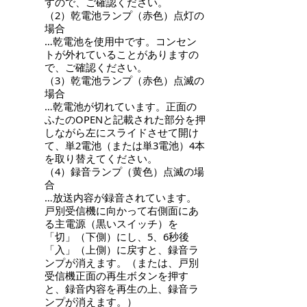
すので、ご確認ください。
（2）乾電池ランプ（赤色）点灯の
場合
…乾電池を使用中です。コンセン
トが外れていることがありますの
で、ご確認ください。
（3）乾電池ランプ（赤色）点滅の
場合
…乾電池が切れています。正面の
ふたのOPENと記載された部分を押
しながら左にスライドさせて開け
て、単2電池（または単3電池）4本
を取り替えてください。
（4）録音ランプ（黄色）点滅の場
合
…放送内容が録音されています。
戸別受信機に向かって右側面にあ
る主電源（黒いスイッチ）を
「切」（下側）にし、5、6秒後
「入」（上側）に戻すと、録音ラ
ンプが消えます。（または、戸別
受信機正面の再生ボタンを押す
と、録音内容を再生の上、録音ラ
ンプが消えます。）