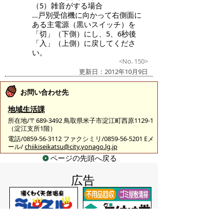
（5）雑音がする場合
…戸別受信機に向かって右側面に
ある主電源（黒いスイッチ）を
「切」（下側）にし、5、6秒後
「入」（上側）に戻してくださ
い。
<No. 150>
更新日：2012年10月9日
お問い合わせ先
地域生活課
所在地/〒689-3492 鳥取県米子市淀江町西原1129-1
（淀江支所1階）
電話/0859-56-3112 ファクシミリ/0859-56-5201 Eメ
ール/
chiikiseikatsu@city.yonago.lg.jp
ページの先頭へ戻る
広告